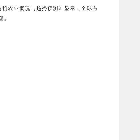
界有机农业概况与趋势预测》显示，全球有
塑。