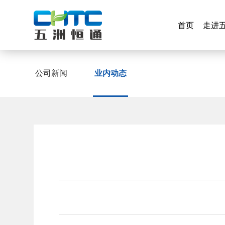
首页
走进
首页
走进
业内动态
公司新闻
业内动态
公司新闻