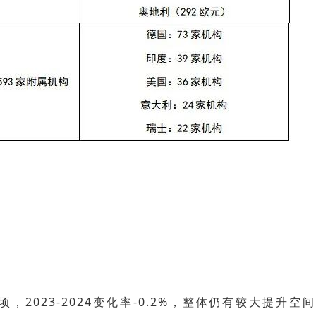
，2023-2024变化率-0.2%，整体仍有较大提升空