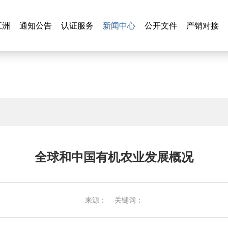
新闻中心
五洲
通知公告
认证服务
新闻中心
公开文件
产销对接
五洲
通知公告
认证服务
公开文件
产销对接
全球和中国有机农业发展概况
来源： 关键词：