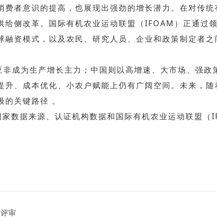
消费者意识的提高，也展现出强劲的增长潜力。在对传统
供给侧改革。国际有机农业运动联盟（IFOAM）正通过
球融资模式，以及农民、研究人员、企业和政策制定者之
亚非成为生产增长主力；中国则以高增速、大市场、强政
提升、成本优化、小农户赋能上仍有广阔空间。未来，随
级的关键路径 。
家数据来源、认证机构数据和国际有机农业运动联盟（IFOAM-O
可评审