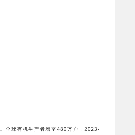
间。全球有机生产者增至480万户，2023-