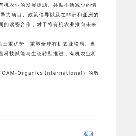
有机农业的发展援助、补贴不断减少的情
领导力项目、政策倡导以及在非洲和亚洲的
间的紧密合作，对于将有机农业推向未来
策三重优势，重塑全球有机农业格局。当
着科技赋能与生态转型推进，有机农业将
rganics International）的数
返回