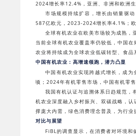
2024增长率12.4%，亚洲、非洲和欧
市场规模持续扩容，增长由销量驱动，
587亿欧元，2023-2024增长率4.1%
全球有机农业在欧美市场较为成熟，
当前全球有机农业覆盖率仍较低，中国在
农业将持续成为全球农业低碳转型、食品
中国有机农业：高增速领跑，潜力凸显
中国有机农业实现跨越式增长，成为全球
顷；2024年有机零售市场，中国有机零
我国有机认证与追溯体系日趋规范，
机农业深度融入乡村振兴、双碳战略，认
撑庞大内需，绿色消费理念普及，为行业
对比与展望
FiBL的调查显示，在消费者对环境