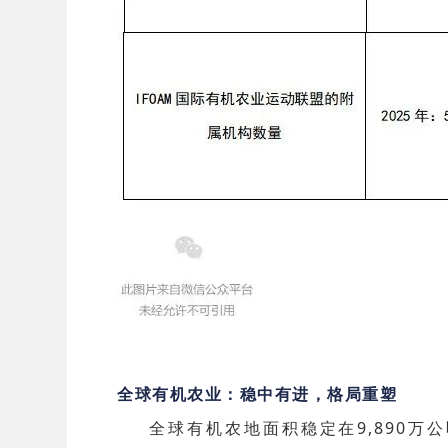
全球有机农业：稳中有进，格局重塑
全球有机农地面积稳定在9,890万公顷