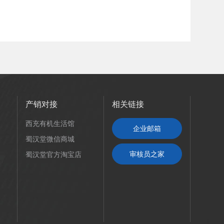
返回
产销对接
相关链接
西充有机生活馆
企业邮箱
蜀汉堂微信商城
审核员之家
蜀汉堂官方淘宝店