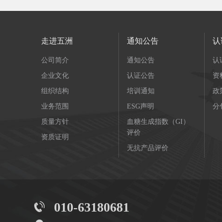
走进五洲
通知公告
认
公司简介
通知公告
认
企业文化
认证公告
资
组织结构
培训通知
政
业务范围
ESG声明
分
质量方针
血糖生成指数（GI）
评价
资质证明
无抗产品评价
010-63180681