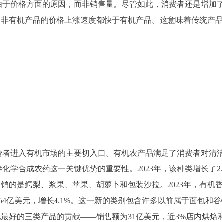
是由于价格方面的原因，而非销售量。尽管如此，消费者还是增加
多非有机产品的价格上涨速度都快于有机产品。这意味着传统产
费者进入有机市场的主要切入口。有机农产品满足了消费者对清
学合成农药这一关键优势的重要性。2023年，该种类增长了2.
畅销的是鳄梨、浆果、苹果、胡萝卜和包装沙拉。2023年，有机
54亿美元，增长4.1%。这一新的类别包含许多以前属于面包和
最好的三类产品的贡献——销售额为31亿美元，近3%店内烘焙