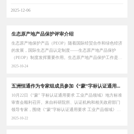
2025-12-06
⽣态原产地产品保护评审介绍
生态原产地保护产品（PEOP）随着国际经贸合作和绿色经济
的发展，国际生态产品认定制度——生态原产地产品保护
（PEOP）制度发挥重要作用。生态原产地产品保护工作是贯
彻落实“绿水青山就是金山银山”生态优先发展战略、实现我
2025-10-24
国“双碳”目标的重要举措，是乡村振兴的有效路径，是推动
社会经济高质量发的新质生产力。01生态原产地产品生态原
五洲恒通作为专家组成员参加《“蒙”字标认证通用要求 工业产品领域》标准审查会
产地产品是指在产品生命周期内，符合绿色环保、低碳节
能、资源节约要求，并具有原产地特征/特性的生态型产品。
10月22日《“蒙” 字标认证通用要求 工业产品领域》地方标准
02生态原产地产品保护区对具有良好的绿色、低碳和循环等
审查会顺利召开。来自科研院所、认证机构和相关政府部门
生态基础和条件、一定生态原产地产品产业规模、良好的区
领导专家，围绕《“蒙”字标认证通用要求 工业产品领域》标
域示范带动作用的特定行政区域，由县（市、区）级及以上
准进行审查。会议聚焦三大核心议题。一是“蒙”字标工业产
2025-10-22
行政部门或授权....
品通用要求的范围与命名，明确标准适用边界，确保认证体
系定位清晰。二是申请认证企业的基本条件，重点讨论企业