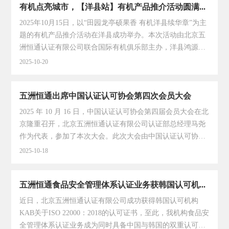
有机点亮城市，【洋县站】有机产品推介活动圆满落幕
资质、合规性等基础标准。三是企业管理要求，深入评估现
有管理条款的科学性，结合工业产品领域实际情况，优化条
2025年10月15日，以“田园龙亭硕果香 有机洋县续华章”为主
款设置以提升可操作性。本次会议高效推动标准在“蒙”字标
题的有机产品推介活动在洋县成功举办。本次活动由北京五
工业产品认证中的落地进程，下一步将结合通用要求，制定
洲恒通认证有限公司联合国际有机俱乐部主办，洋县鸿源现
专项产品标准要求，并重点推进标准的发布和落地实施工
代农业循环发展有限公司承办，为洋县有机产业发展搭建交
2025-10-20
作....
流合作平台，助力有机产品走向更广阔市场。本次展会吸引
了主管部门领导、行业专家及五十余家企业代表共同参加。
五洲恒通出席中国认证认可协会第四次会员大会
北京五洲恒通认证有限公司总经理李国秋、总经理助理杨兰
出席活动。五洲恒通充分发挥资源整合与对接平台的优势，
2025 年 10 月 16 日，中国认证认可协会第四届会员大会在北
通过搭建政企、企企对接桥梁，让企业精准对接优质资源。
京隆重召开，北京五洲恒通认证有限公司认证部总经理马尧
在活动核心环节中，洋县农业农村局局长强长虎、龙亭镇党
作为代表，参加了本次大会。此次大会由中国认证认可协会
委书记张扬分别简要推介洋县及龙亭有机产品，洋县鸿源现
换届工作领导小组副组长刘欣主持，市场监管总局认证监管
2025-10-18
代农业公司董事长....
司司长姚雷，认可检测司副司长唐冀平等相关领导出席会
议，近 600 名会员代表齐聚一堂。大会聚焦 “换届选举、战
五洲恒通食品安全管理体系认证业务获韩国认可机构KAB认可
略规划、制度审议” 三大核心，是关乎认证认可行业未来五
年发展方向的关键盛会。市场监管总局认证监管司司长姚雷
近日，北京五洲恒通认证有限公司成功获得韩国认可机构
在会上指出，协会作为全国认证认可行业的社会组织，承担
KAB关于ISO 22000：2018的认可证书，至此，我机构食品安
着参与构建中国特色认证认可治理体系、推动认证认可事业
全管理体系认证业务成为同时具备中国与韩国的双重认可。