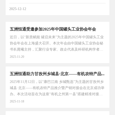
2025-12-12
五洲恒通受邀参加2025年中国罐头工业协会年会
近日，以“新质赋能 罐启未来”为主题的2025年中国罐头工业
协会年会在上海盛大召开。本次年会由中国罐头工业协会秘
书长晁曦主持，汇聚行业专家、政企代表及科研机构学者，
围绕宏观经济形势、标准体系建设、双循环战略落地、认证
2025-11-20
赋能升级等核心议题展开深度研讨，为罐头行业高质量发展
注入思想动力。北京五洲恒通认证有限公司总经理李国秋、
五洲恒通助力甘孜州乡城县·北京——有机农特产品推介暨产销对接会顺利召开
总经理助理杨兰受邀参加。针对罐头行业，徐振宇解析经济
形势对消费市场的影响，建议行业聚焦核心客群，通过产品
2025年11月12日，以“康巴江南 乡城甄选”为主题的甘孜州乡
与场景创新抢抓增长空间。陈洪俊提出构建多层级食品质量
城县·北京——有机农特产品推介暨产销对接会在北京成功举
标准体系，助力双循环战略落地。吴国华指出国内罐头人均
办。本次活动旨在为这座“有机之州第一县”搭建精准对接首
消费量偏低的痛点，建议实施 “内外销并重”，推动产品多维
都市场的桥梁，由中国认证认可协会有机产业与认证专业委
2025-11-18
度创新。李国秋以....
员会、乡城县人民政府主办，北京五洲恒通认证有限公司承
办。五洲恒通总经理李国秋出席，总经理助理杨兰任会议主