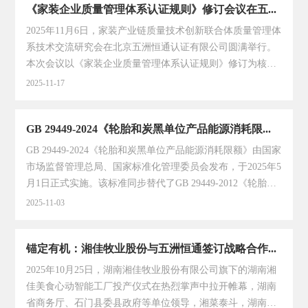
《家装企业质量管理体系认证规则》修订会议在五洲恒通召开
持。有机专委会副秘书长郝静为会议致辞，肯定了乡城县依
托当地环境优势构建多类产品矩阵的成果，指出希望本次对
2025年11月6日，家装产业链质量技术创新联合体质量管理体
接会成为有机产业“标准认证+市场推广”的实践范本，为高原
系技术交流研究会在北京五洲恒通认证有限公司圆满举行。
有机产品走向更广阔的市场提供路径支撑。乡城县委常委、
本次会议以《家装企业质量管理体系认证规则》修订为核心
常务副县长黄万明，副县长徐鑫带领县有关部门负责人及企
议题，汇聚了市场监管总局认研中心、市场监管总局认研中
2025-11-17
业代表参....
心领导，以及多家认证机构代表，共同为家装行业质量管理
体系优化建言献策。北京五洲恒通认证有限公司总经理李国
GB 29449-2024《轮胎和炭黑单位产品能源消耗限额》标准变化解读
秋、总经理助理杨兰、部长李琼参加会议。会上，市场监管
总局认研中心相关领导首先介绍了《家装企业质量管理体系
GB 29449-2024《轮胎和炭黑单位产品能源消耗限额》由国家
认证规则》修订的背景与整体方向，强调规则修订需贴合当
市场监督管理总局、国家标准化管理委员会发布，于2025年5
前家装行业发展新需求，进一步提升认证规范性与实用性。
月1日正式实施。该标准同步替代了GB 29449-2012《轮胎单
随后，各认证机构代表围绕规则修订的具体内容展开深入探
位产品能源消耗限额》和GB 29440-2012《炭黑单位产品能源
2025-11-03
讨，针对家装企业质量....
消耗限额》。新版标准主要内容变化：删除了2012版标准中
部分术语和定义、能耗先进值、节能管理与措施三项内容，
锚定有机：湘佳牧业股份与五洲恒通签订战略合作协议
修改了统计范围的内容，新增了能耗限额等级。为便于相关
企业掌握并应用好GB 29449-2024标准，与广大能源认证审核
2025年10月25日，湖南湘佳牧业股份有限公司旗下的湖南湘
人员共同学习，本文对标准其相关变化进行对比分析。01标
佳美食心动智能工厂投产仪式在热烈掌声中拉开帷幕，湖南
准适用范围发生变化GB 29449-2024适用范围删除了节能
省商务厅、石门县委县政府等单位领导，湘菜泰斗，湖南